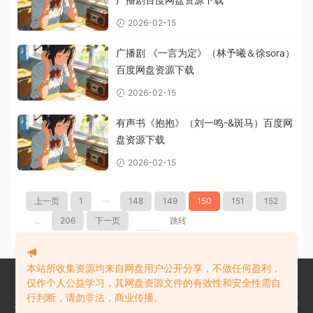
2026-02-15
广播剧 《一言为定》（林予曦＆徐sora）
百度网盘资源下载
2026-02-15
有声书《抱抱》（刘一鸣-&斑马）百度网
盘资源下载
2026-02-15
上一页
1
···
148
149
150
151
152
...
206
下一页
跳转
本站所收集资源均来自网盘用户公开分享，不做任何盈利，
仅作个人公益学习，其网盘资源文件的有效性和安全性需自
本站所收集资源均来自网盘用户公开分享，不做任何盈利，仅作个人公益学
行判断，请勿非法，商业传播。
习，其网盘资源文件的有效性和安全性需自行判断，请勿非法，商业传播，请