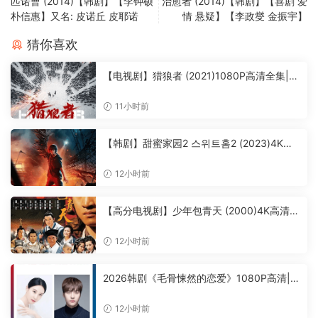
匹诺曹 (2014)【韩剧】【李钟硕
治愈者 (2014)【韩剧】【喜剧 爱
朴信惠】又名: 皮诺丘 皮耶诺
情 悬疑】【李政燮 金振宇】
猜你喜欢
【电视剧】猎狼者 (2021)1080P高清全集|秦
昊 / 尹昉 / 黄子星 / 沈佳妮 / 尹铸胜|重新骑
上马、带上枪去捍卫使命的故事。又名: 狂
11小时前
猎|猎狼者|夸克资源网盘下载
【韩剧】甜蜜家园2 스위트홈2 (2023)4K高
清全集|宋江 / 李阵郁 / 李施吟 / 高旻示 / 朴
珪瑛| 惊悚 / 恐怖|又名: 甜蜜家园 第二季|甜
12小时前
蜜家园|夸克资源网盘下载
【高分电视剧】少年包青天 (2000)4K高清全
集|周杰 / 释小龙 / 任泉 / 李冰冰 / 陈道明|剧
情 / 悬疑 / 古装|又名: 少年包青天 第一部|夸
12小时前
克资源网盘下载
2026韩剧《毛骨悚然的恋爱》1080P高清|朴
恩斌 / 梁世宗|就能让他们成为异常高效率的
搭档，于是两人联手侦破悬案。又名: 我的见
12小时前