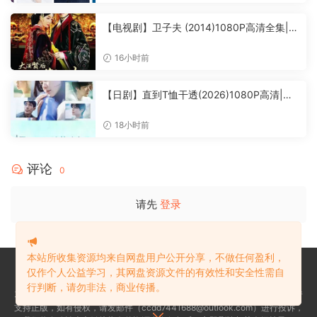
鬼女友(剧版) / 毛骨悚然的恋爱|夸克资源网
盘下载
【电视剧】卫子夫 (2014)1080P高清全集|王
珞丹 / 林峯 / 周励淇 / 徐正溪 / 俞小凡|这是
一代皇后的传奇，也是一段华丽辉煌的历史…
16小时前
又名: 大汉贤后卫子夫|夸克资源网盘下载
【日剧】直到T恤干透(2026)1080P高清|苍
井优 / 中岛步 / 高桥文哉|她将面对人性中真
实而扭曲的“不伦”又名: 直到T恤干了为止|直
18小时前
到T恤干透|夸克资源网盘下载
评论
0
请先
登录
本站所收集资源均来自网盘用户公开分享，不做任何盈利，
仅作个人公益学习，其网盘资源文件的有效性和安全性需自
本站所收集资源均来自网盘用户公开分享，不做任何盈利，仅作个人公益学
行判断，请勿非法，商业传播。
习，其网盘资源文件的有效性和安全性需自行判断，请勿非法，商业传播，请
支持正版，如有侵权，请发邮件（ccdd7441688@outlook.com）进行投诉，