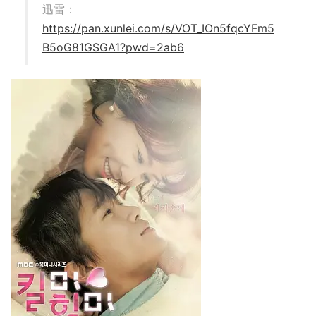
迅雷：
https://pan.xunlei.com/s/VOT_IOn5fqcYFm5
B5oG81GSGA1?pwd=2ab6