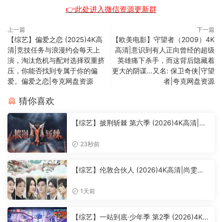
👉此处进入微信资源更新群
上一篇
下一篇
【综艺】偏爱之恋 (2025)4K高
【欧美电影】守望者（2009）4K
清|竞技任务与浪漫约会每天上
高清|意识到有人正向曾经的超级
演，淘汰危机与配对选择双重挤
英雄痛下杀手，而这背后隐藏着
压，你能否找到专属于你的偏
更大的阴谋…又名: 保卫奇侠|守望
爱。偏爱之恋|夸克网盘资源
者|夸克网盘资源
猜你喜欢
【综艺】披荆斩棘 第六季 (2026)4K高清|孙
楠 / 余文乐 / 刘畊宏 / 郭晓东 / 李光洁|构建
这个时代最丰富的男性样本图鉴。又名: 披荆
23秒前
斩棘6 / 披荆斩棘的哥哥6夸克资源网盘下载
【综艺】伦敦合伙人 (2026)4K高清|尚雯
婕、王濛、张予曦、赵昭仪、李佳琦、颜
安、米卡|又名: 伦敦合伙人 / 合伙人|夸克资
1天前
源网盘下载
【综艺】一站到底·少年季 第2季 (2026)4K高