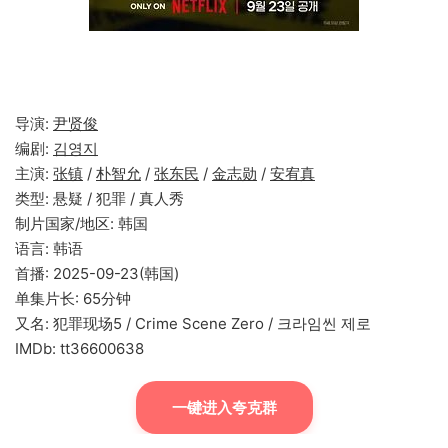
导演:
尹贤俊
编剧:
김영지
主演:
张镇
/
朴智允
/
张东民
/
金志勋
/
安宥真
类型: 悬疑 / 犯罪 / 真人秀
制片国家/地区: 韩国
语言: 韩语
首播: 2025-09-23(韩国)
单集片长: 65分钟
又名: 犯罪现场5 / Crime Scene Zero / 크라임씬 제로
IMDb: tt36600638
一键进入夸克群