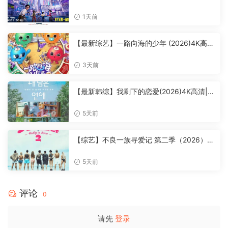
清|李好、郭晓敏、张泉灵、黄圣依（内附一
站到底少年季1全集）夸克网盘下载最新资源
1天前
【最新综艺】一路向海的少年 (2026)4K高
清|朱志鑫 / 张泽禹 / 张极 / 左航 / 苏新皓|在
实践中探寻与体验的少年成长旅行真人秀。
3天前
一路向海的少年|夸克网盘无删减资源
【最新韩综】我剩下的恋爱(2026)4K高清|李
世荣 / 郑容和 / 李硕珉 / 崔叡娜|20至30岁左
右的年轻人在经历人生终点后，寻找真爱的
5天前
故事。又名: 余下的恋爱|我剩下的恋爱|夸克
网盘资源
【综艺】不良一族寻爱记 第二季（2026）4
K高清|山野仁 / AK-69 / 永野|也在真挚的恋
爱中寻求“人生重启”的蜕变。不良一族寻爱记
5天前
2夸克网盘无删减最新资源
评论
0
请先
登录