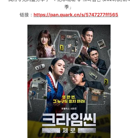
季」
链接：
https://pan.quark.cn/s/5747277ff565