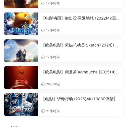
幻 / 冒险|又名: 复仇者先锋|美国队长|夸克网
17小时前
盘无删减资源
【电影动画】熊出没·重返地球 (2022)4K高
清|喜剧 / 动画 / 儿童|他们能否挽救地球的危
机？又名: 熊出没大电影8|熊出没·重返地球|
17小时前
夸克网盘无删减资源
【欧美电影】素描总动员 Sketch (2024)108
0P高清|托尼·海尔 / 达茜·卡尔登 / 比安卡·贝
莉|喜剧 / 家庭 / 奇幻 / 冒险|又名: 怪奇宝贝|
17小时前
素描总动员|夸克网盘无删减资源
【欧美电影】康普茶 Kombucha (2025)108
0P高清|Zoe Agapinan / 查琳·阿尔瓦雷斯|喜
剧 / 科幻 / 恐怖片|康普茶|夸克网盘资源
20小时前
【电影】斩毒行动 (2026)4K+1080P高清|张
宁江 / 姜艺声 / 张冬 / 孙祎彤 / 石兆琪|缉毒
警郭武壮烈牺牲，行动终获全胜。斩毒行动|
21小时前
夸克网盘无删减资源