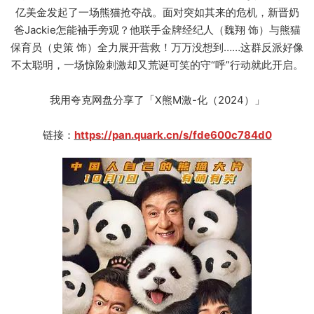
亿美金发起了一场熊猫抢夺战。面对突如其来的危机，新晋奶
爸Jackie怎能袖手旁观？他联手金牌经纪人（魏翔 饰）与熊猫
保育员（史策 饰）全力展开营救！万万没想到……这群反派好像
不太聪明，一场惊险刺激却又荒诞可笑的守“呼”行动就此开启。
我用夸克网盘分享了「X熊M激-化（2024）」
链接：
https://pan.quark.cn/s/fde600c784d0