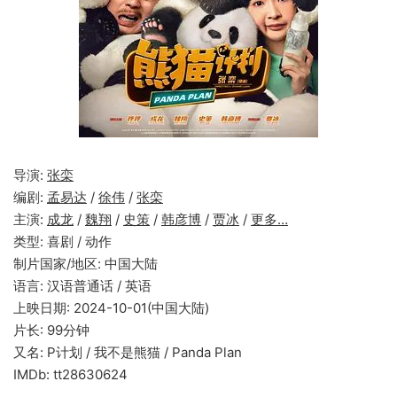
导演:
张栾
编剧:
孟易达
/
徐伟
/
张栾
主演:
成龙
/
魏翔
/
史策
/
韩彦博
/
贾冰
/
更多…
类型: 喜剧 / 动作
制片国家/地区: 中国大陆
语言: 汉语普通话 / 英语
上映日期: 2024-10-01(中国大陆)
片长: 99分钟
又名: P计划 / 我不是熊猫 / Panda Plan
IMDb: tt28630624