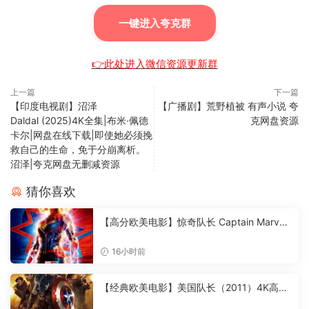
一键进入夸克群
👉此处进入微信资源更新群
上一篇
下一篇
【印度电视剧】沼泽
【广播剧】荒野植被 有声小说 夸
Daldal (2025)4K全集|布米·佩德
克网盘资源
卡尔|网盘在线下载|即使她必须挽
救自己的生命，免于分崩离析。
沼泽|夸克网盘无删减资源
猜你喜欢
【高分欧美电影】惊奇队长 Captain Marve
l (2019)4K高清|布丽·拉尔森 / 裘德·洛 / 塞缪
尔·杰克逊|动作 / 科幻 / 冒险|又名: 漫威队长
16小时前
/ 惊奇女士|惊奇队长|夸克网盘无删减资源
【经典欧美电影】美国队长（2011）4K高清|
克里斯·埃文斯 / 海莉·阿特维尔|动作 / 科