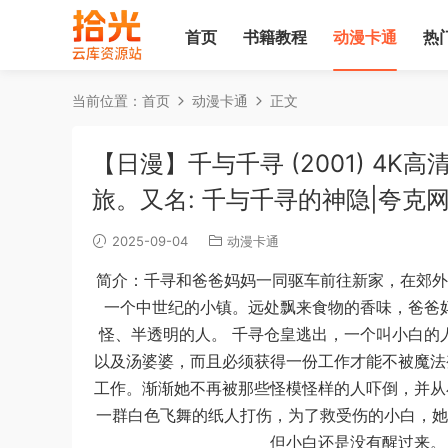
首页
书籍教程
动漫卡通
热
当前位置：
首页
动漫卡通
正文
【日漫】千与千寻 (2001) 4
旅。又名: 千与千寻的神隐|夸克
2025-09-04
动漫卡通
简介：千寻和爸爸妈妈一同驱车前往新家，在郊外
一个中世纪的小镇。远处飘来食物的香味，爸爸
怪、半透明的人。 千寻仓皇逃出，一个叫小白的
以及汤婆婆，而且必须获得一份工作才能不被魔法
工作。渐渐她不再被那些怪模怪样的人吓倒，并从
一群白色飞舞的纸人打伤，为了救受伤的小白，她
但小白还是没有醒过来。