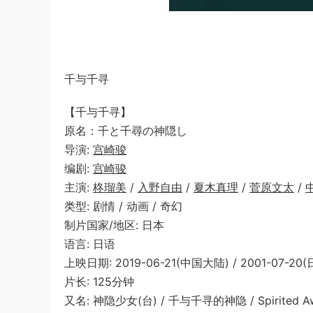
千与千寻
【千与千寻】
原名：千と千尋の神隠し
导演:
宫崎骏
编剧:
宫崎骏
主演:
柊瑠美
/
入野自由
/
夏木真理
/
菅原文太
/
类型: 剧情 / 动画 / 奇幻
制片国家/地区: 日本
语言: 日语
上映日期: 2019-06-21(中国大陆) / 2001-07-20(
片长: 125分钟
又名: 神隐少女(台) / 千与千寻的神隐 / Spirited Away / 