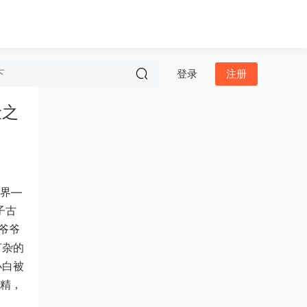
登录
注册
险之
界—
子古
爷爷
打杂的
小白被
精，