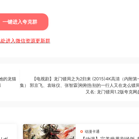
一键进入夸克群
此处进入微信资源更新群
找她的龙猫
【电视剧】龙门镖局之为2归来 (2015)4K高清（内附
源
集） 郭京飞、袁咏仪、张智霖|刚刚告别的一行人又在龙么镖局
又名: 龙门镖局1.2版夸克
动漫卡通