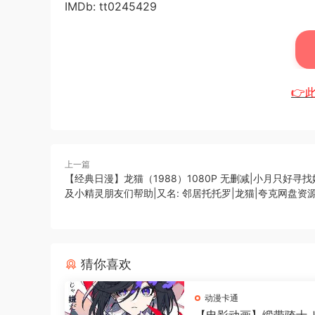
IMDb: tt0245429
👉
上一篇
【经典日漫】龙猫（1988）1080P 无删减|小月只好寻
及小精灵朋友们帮助|又名: 邻居托托罗|龙猫|夸克网盘资
猜你喜欢
动漫卡通