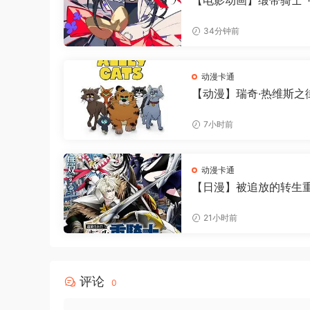
【电影动画】缎带骑士 
ンヒーロー (2026)108
清|动画|少女拂去悲伤
34分钟前
水，执剑而起。又名: 
雄 / 蓝宝石王子|缎带骑
克资源网盘下载
动漫卡通
【动漫】瑞奇·热维斯之
一族 (2026)1080P高
喜剧 / 动画 / 短片求
7小时前
找陪伴，同时聚在一起“
人生”。瑞奇·热维斯之
族|夸克网盘下载资源
动漫卡通
【日漫】被追放的转生
用游戏知识开无双（202
K高清|动画|利用生前的
21小时前
识，开始高效地攻略这
界。被追放的转生重骑
戏知识开无双|夸克网盘
资源
评论
0