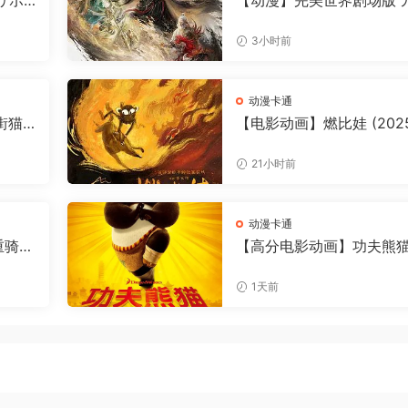
リボ
【动漫】完美世界剧场版 
0P高
劫焚天 (2026)1080P高清
的泪
作 / 动画 / 奇幻|黑暗大劫
3小时前
缎带英
下，仙古终章，悲壮奏响
士|夸
名: 完美世界 剧场版之九
天|夸克资源网盘下载
动漫卡通
街猫
【电影动画】燃比娃 (2025
清全集|
4K高清|动画 / 奇幻 / 冒险
生存、寻
在“恐惧之兽”口中夺取火
21小时前
反思
烈焰焚身，褪去毛发，涅
街猫一
人。燃比娃|夸克网盘下载
源
动漫卡通
重骑士
【高分电影动画】功夫熊猫
6）4
Kung Fu Panda 2 (2011)4
知
高清|喜剧 / 动作 / 动画 / 
1天前
个世
险|阿宝他们面临前所未有
士用游
挑战…又名: 熊猫阿宝2 / 
下载
正传2功夫熊猫|夸克网盘
减资源