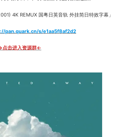
01) 4K REMUX 国粤日英音轨 外挂简日特效字幕」
s://pan.quark.cn/s/e1aa5f8af2d2
→点击进入资源群←