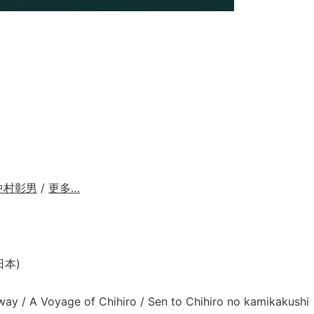
中村彰男
/
更多…
日本)
A Voyage of Chihiro / Sen to Chihiro no kamikakushi