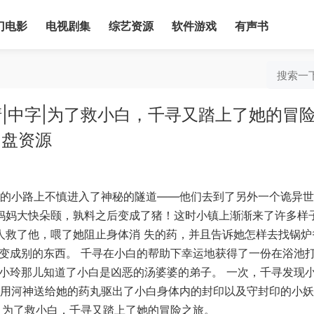
门电影
电视剧集
综艺资源
软件游戏
有声书
K高清|中字|为了救小白，千寻又踏上了她的冒
网盘资源
的小路上不慎进入了神秘的隧道——他们去到了另外一个诡异世
妈妈大快朵颐，孰料之后变成了猪！这时小镇上渐渐来了许多样
人救了他，喂了她阻止身体消 失的药，并且告诉她怎样去找锅炉
变成别的东西。 千寻在小白的帮助下幸运地获得了一份在浴池
小玲那儿知道了小白是凶恶的汤婆婆的弟子。 一次，千寻发现
用河神送给她的药丸驱出了小白身体内的封印以及守封印的小妖
 为了救小白，千寻又踏上了她的冒险之旅。