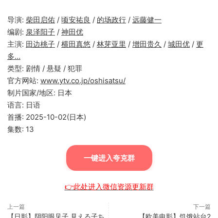
导演:
柴田启佑
/
顷安祐良
/
的场政行
/
远藤健一
编剧:
泉泽阳子
/
神田优
主演:
田边桃子
/
横田真悠
/
林芽亚里
/
增田贵久
/
城田优
/
更
多…
类型: 剧情 / 悬疑 / 犯罪
官方网站:
www.ytv.co.jp/oshisatsu/
制片国家/地区: 日本
语言: 日语
首播: 2025-10-02(日本)
集数: 13
一键进入夸克群
👉此处进入微信资源更新群
上一篇
下一篇
【日影】阴阳眼见子 見える子ち
【欧美电影】饥饿站台2