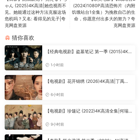
ゃん (2025)4K高清|她也视而不
(2024)1080P高清恐怖片（内附
见。她能通过这种方法克服这场
饥饿站台1全集）为挽救自己的生
危机吗？又名: 看得见的见子|夸
命，你愿意付出多大的努力？夸
克网盘资源
克网盘资源
猜你喜欢
【经典电视剧】盗墓笔记 第一季 (2015)4K
高清全集|李易峰 / 杨洋 / 刘天佐|吴邪等人在
和不明势力斗智斗勇的同时又踏上了新的探
1小时前
秘之旅…又名: 盗墓笔记 /夸克资源网盘下载
【电视剧】花开锦绣 (2026)4K高清|丁禹
兮 / 邓恩熙 / 尤靖茹 / 白澍|历经家族与朝廷
的重重考验，与命运抗争，终成传奇良缘。
6小时前
花开锦绣|夸克资源网盘下载
【电视剧】珍馐记 (2022)4K高清全集|何瑞
贤 / 王星越 / 潘斌龙 / 臧洪娜| 喜剧 / 爱
情 / 古装|凭借出众的厨艺成功得到太子赏
9小时前
识，珍馐记|夸克资源网盘下载