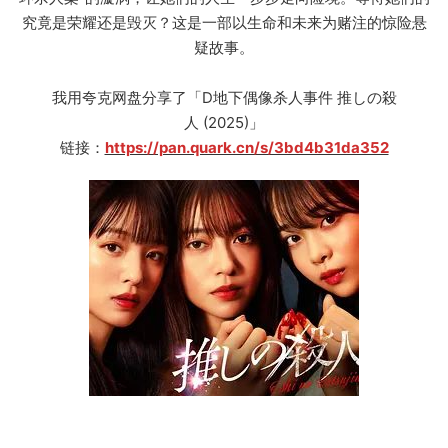
究竟是荣耀还是毁灭？这是一部以生命和未来为赌注的惊险悬
疑故事。
我用夸克网盘分享了「D地下偶像杀人事件 推しの殺
人 (2025)」
链接：
https://pan.quark.cn/s/3bd4b31da352