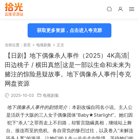
获取更多资源，点击进入夸克群
当前位置：
首页
电视剧集
正文
【日剧】地下偶像杀人事件（2025）4K高清|
田边桃子 / 横田真悠|这是一部以生命和未来为
赌注的惊险悬疑故事。地下偶像杀人事件|夸克
网盘资源
2025-10-03
电视剧集
地下偶像杀人事件的剧情简介
：本剧改编自同名小说。主人公
是活跃于大阪的三人女子偶像团体“Baby★Starlight”。她们因
犯下“杀人”之罪而走上不归路，却誓言隐瞒真相，继续站上舞
台。接连而至的危机、各自背负的惨烈过往，以及卷入“未解连
环杀人案”的漩涡，让她们的人生一步步走向险境。等待她们的