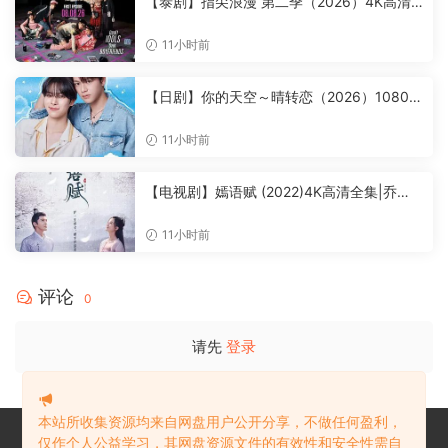
【泰剧】指尖浪漫 第二季（2026）4K高清|
查亚帕克·敦普雷永 / 皮德·蒙塔布姆·苏蒙瓦朗
库尔|爱情 / 同性|又名：爱情现状 第二季|指
11小时前
尖浪漫|夸克资源网盘下载
【日剧】你的天空～晴转恋（2026）1080P
高清|福田步汰 / 相原一心|爱情 / 同性|命运
就此戏剧性交织。又名: 你的天空～天晴后的
11小时前
爱恋|夸克资源网盘下载
【电视剧】嫣语赋 (2022)4K高清全集|乔
欣 / 徐正溪 / 刘芮麟 / 许雅婷|与冷面腹黑王
爷梁翊从一路斗智斗勇到相伴相知，又名: 雁
11小时前
起时|嫣语赋 |夸克资源网盘下载
评论
0
请先
登录
本站所收集资源均来自网盘用户公开分享，不做任何盈利，
仅作个人公益学习，其网盘资源文件的有效性和安全性需自