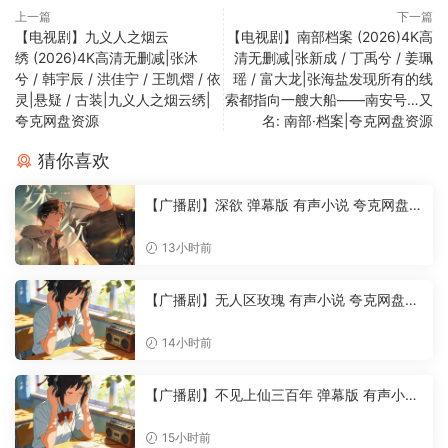
上一篇
下一篇
【电视剧】九义人之烟云
【电视剧】南部档案 (2026)4K高
绣 (2026)4K高清无删减|张沐
清无删减|张新成 / 丁禹兮 / 姜珮
兮 / 韩宇辰 / 洪佳宁 / 王凯熠 / 依
瑶 / 富大龙|张海盐发现所有的线
灵|悬疑 / 古装|九义人之烟云绣|
索都指向一艘大船——南安号…又
夸克网盘资源
名: 南部·档案|夸克网盘资源
猜你喜欢
【广播剧】深欲 弹幕版 有声小说 夸克网盘资
源
13小时前
【广播剧】无人区玫瑰 有声小说 夸克网盘资
源
14小时前
【广播剧】不见上仙三百年 弹幕版 有声小说
夸克网盘资源
15小时前